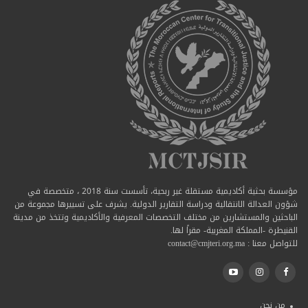
مؤسسة بحثية أكاديمية مستقلة غير ربحية، تأسست سنة 2018 ، متخصصة في
شؤون العدالة الانتقالية ودراسة التقارير الدولية. يشرف على تسييرها مجموعة من
الباحثين والمستشارين من مختلف التخصصات المعرفية والأكاديمية وتتخذ من مدينة
القنيطرة -المملكة المغربية- مقراً لها.
للتواصل معنا : contact@cmjteri.org.ma
من نحن