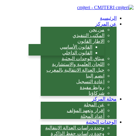
cmjteri - CMJTERI
الرئيسية
عن المركز
من نحن
المكتب التنفيذي
الاطار القانون
القانون الأساسي
القانون الداخلي
ميثاق الوحدات البحثية
اللجان العلمية والاستشارية
جيل العدالة الانتقالية بالمغرب
انضم إلينا
إعادة التسجيل
روابط مفيدة
شركاؤنا
مجلة المركز
عن المجلة
اقرار وتعهد المؤلف
أعداد المجلة
الوحدات البحثية
وحدة دراسات العدالة الانتقالية
وحدة دراسات حفظ الذاكرة