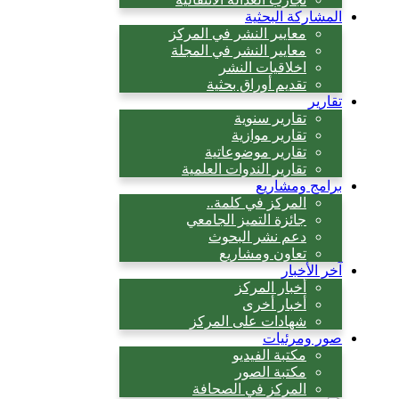
المشاركة البحثية
معايير النشر في المركز
معايير النشر في المجلة
اخلاقيات النشر
تقديم أوراق بحثية
تقارير
تقارير سنوية
تقارير موازية
تقارير موضوعاتية
تقارير الندوات العلمية
برامج ومشاريع
المركز في كلمة..
جائزة التميز الجامعي
دعم نشر البحوث
تعاون ومشاريع
آخر الأخبار
أخبار المركز
أخبار أخرى
شهادات على المركز
صور ومرئيات
مكتبة الفيديو
مكتبة الصور
المركز في الصحافة