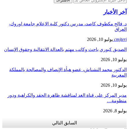
الاشتراك
خر الأخبار
. فالح مكطوف كاصد، مدرس دكتور كلية الاعلام جامعة اوروك-
لعراق
cmjte
يوليو 10, 2026
صديق كبوري باحث وكاتب مهتم بالعدالة الانتقالية وحقوق الإنسان
يو 10, 2026
لدكتور محمد النشناش، عضو هيأة الإنصاف والمصالحة بالمملكة
مغربية
يو 10, 2026
ير المركز على قناة الغد لمناقشة ظاهرة الحقد والكراهية ودور
نظومة…
يو 8, 2026
السابق
التالي