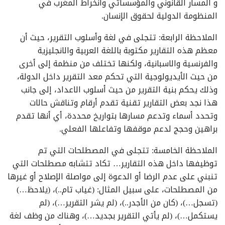
و المسار القانوني والمؤسساتي وانخراط المغرب في
المنظومة الدولية لحقوق الإنسان.
الملاحظة الرابعة: تتجلى في لغة وأسلوب التقرير، حيث أن
معظم هذه التقارير مكتوبة باللغة العربية والانجليزية
والفرنسية والاسبانية، ولكنها تختلف من منظمة إلى أخرى
من حيث الأيديولوجية التي تحكم معد التقرير داخل الدولة،
وذلك يحكم بنية التقرير من حيث أسلوب الاعداد، إلى جانب
هذا نجد بعض التقارير تقنية تقدم أرقام وتناقش حالات
وتحدد أسماء وتدعم مسارها بتواريخ محددة، أي أنها تقدم
براهين وحجج لدعم موقفها وتفاعلها الفعلي.
الملاحظة الخامسة: تتجلى في المصطلحات التي تم
توظيفها داخل هذه التقارير… تكاد تتشابه مصطلحات التي
تنبني على عدم الرضا أو الدعوة إلى مواصلة الإصلاح أو غيرها
من المصطلحات، على سبيل المثال: (غياب تام..)، (يلاحظ…)
(تسجل…)، (كان من الأجدر..)، (لم يشر التقرير…)، (لم
يستكمل…)، (لم يأتي التقرير بجديد…)، وهناك من وظف لغة