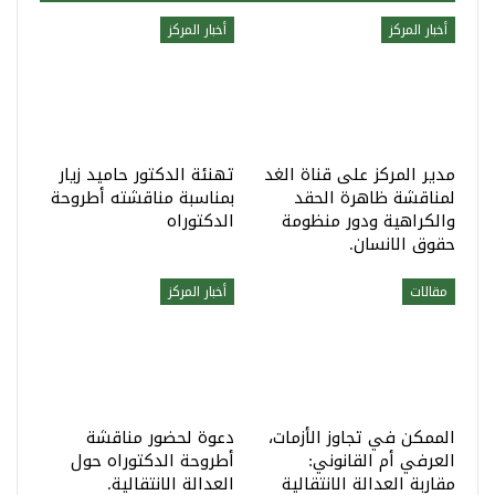
أخبار المركز
أخبار المركز
مدير المركز على قناة الغد
تهنئة الدكتور حاميد زيار
لمناقشة ظاهرة الحقد
بمناسبة مناقشته أطروحة
والكراهية ودور منظومة
الدكتوراه
حقوق الانسان.
مقالات
أخبار المركز
الممكن في تجاوز الأزمات،
دعوة لحضور مناقشة
العرفي أم القانوني:
أطروحة الدكتوراه حول
مقاربة العدالة الانتقالية
العدالة الانتقالية.