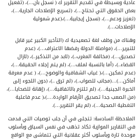
عادية وبسيطة في تقديم التقرير ك ( نسجل بأن…)، (تفعيل
بعض الحقوق التي تحتاج…)، (تسريع الإصلاحات الجارية…)،
(تعزيز ودعم…)، (نسجل إيجابية…)،(عدم شمولية
الإصلاحات…).
وهناك من وظف لغة تصعيدية ك (التأخير الكبير غير قابل
للتبرير…)، (مواصلة الدولة رفضها الاعتراف…)، (عدم
تصديق…)، (مخالفة المغرب..)، (لابد من التذكير..)، (لازال
القضاء..)، (أما بالنسبة لملف…)، (لم يتم إجلاء الحقيقة…)،
(عدم تمكين…)،( غياب الشفافية والوضوح…)، ( عدم معرفة
أماكن…)…(مجانب للصواب..)، (لم ترق ..)، (دون اللجوء إلى
الخبرة الجينية…)، (لم تلتزم بالاتفاقية…)، (إهانة للضحايا…)،
(من الصعب جدا تصديق الأرقام الواردة….)،( عدم فاعلية
التغطية الصحية…)، (لم يقر التقرير…).
الملاحظة السادسة: تتجلى في أن جلب توصيات التي قدمت
في التقارير الموازية تكاد تذهب في نفس السياق وبأسلوب
موحدة تارة وبأسلوب أكثر عقلانية التي تتماشى مع الواقع