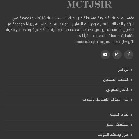
مؤسسة بحثية أكاديمية مستقلة غير ربحية، تأسست سنة 2018 ، متخصصة في
شؤون العدالة الانتقالية ودراسة التقارير الدولية. يشرف على تسييرها مجموعة من
الباحثين والمستشارين من مختلف التخصصات المعرفية والأكاديمية وتتخذ من مدينة
القنيطرة -المملكة المغربية- مقراً لها.
للتواصل معنا : contact@cmjteri.org.ma
من نحن
المكتب التنفيذي
الاطار القانوني
جيل العدالة الانتقالية بالمغرب
أعداد المجلة
اخلاقيات النشر
اقرار وتعهد المؤلف