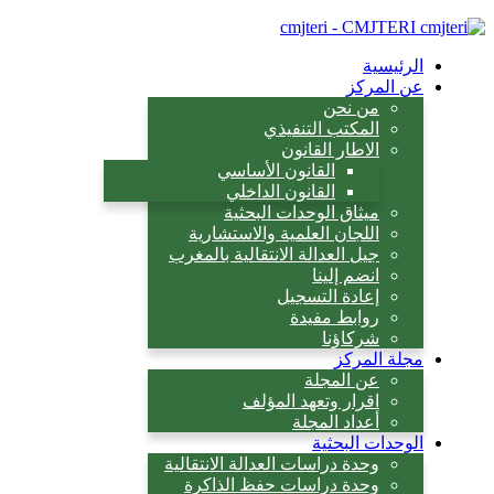
cmjteri - CMJTERI
الرئيسية
عن المركز
من نحن
المكتب التنفيذي
الاطار القانون
القانون الأساسي
القانون الداخلي
ميثاق الوحدات البحثية
اللجان العلمية والاستشارية
جيل العدالة الانتقالية بالمغرب
انضم إلينا
إعادة التسجيل
روابط مفيدة
شركاؤنا
مجلة المركز
عن المجلة
اقرار وتعهد المؤلف
أعداد المجلة
الوحدات البحثية
وحدة دراسات العدالة الانتقالية
وحدة دراسات حفظ الذاكرة