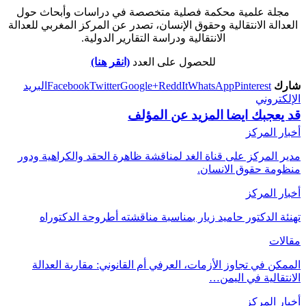
مجلة علمية محكمة فصلية متخصصة في دراسات وأبحاث حول
لعدالة الانتقالية وحقوق الإنسان، تصدر عن المركز المغربي للعدالة
الانتقالية ودراسة التقارير الدولية.
للحصول على العدد
(انقر هنا)
ارك
Pinterest
WhatsApp
ReddIt
Google+
Twitter
Facebook
البريد
إلكتروني
د يعجبك ايضا
المزيد عن المؤلف
بار المركز
ير المركز على قناة الغد لمناقشة ظاهرة الحقد والكراهية ودور
نظومة حقوق الانسان.
بار المركز
نئة الدكتور حاميد زيار بمناسبة مناقشته أطروحة الدكتوراه
قالات
ممكن في تجاوز الأزمات، العرفي أم القانوني: مقاربة العدالة
انتقالية في اليمن…
بار المركز