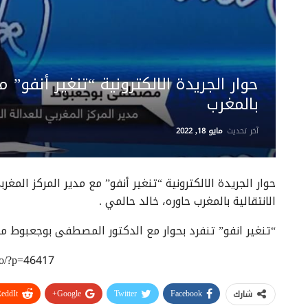
حوار الجريدة الالكترونية “تنغير أنفو” م
بالمغرب
آخر تحديث
مايو 18, 2022
حوار الجريدة الالكترونية “تنغير أنفو” مع مدير المركز المغرب
الانتقالية بالمغرب حاوره، خالد حالمي .
“تنغیر انفو” تنفرد بحوار مع الدکتور المصطفی بوجعبوط م
info/?p=46417
eddIt
Google+
Twitter
Facebook
شارك