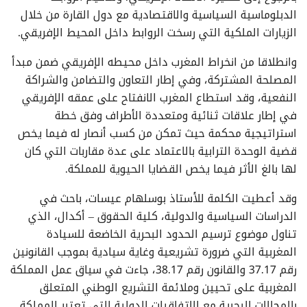
الدبلوماسية السياسية والاقتصادية مع دول القارة من خلال
الزيارات الملكية التي رسخت الروابط داخل المحيط الإفريقي.
وانطلاقا من انخراط المغرب داخل محيطه الإفريقي ضمن مبدأ
المصلحة المشتركة، وفي إطار التعاون والتضامن والشراكة
النفعية، وقد استطاع المغرب الانفتاح على عمقه الإفريقي
في إطار علاقات ثنائية ومتعددة الأطراف وفق خطة
استراتيجية محكمة حيث تمكن من كسب أنصار له فيما يخص
قضية الوحدة الترابية بالاعتماد على عدة مقاربات التي كان
لها بالغ الأثر فيما يخص القضايا الحيوية للمملكة.
وقد أعطيت الكلمة للأستاذ بوسلهام عيسات، باحث في
الدراسات السياسية والدولية، كلية الحقوق – أكدال، الذي
تناول موضوع ترسيم الحدود البحرية الخاضعة للسيادة
المغربية التي ضرورة تشريعية وغاية سيادية بموجب القانونين
رقم 37.17 والقانون رقم 38.17، جاءت في سياق عمل المملكة
المغربية على تحيين وملائمة التشريع الوطني المتعلق
بالمجالات البحرية مع الاتفاقيات الدولية التي تعتبر المملكة