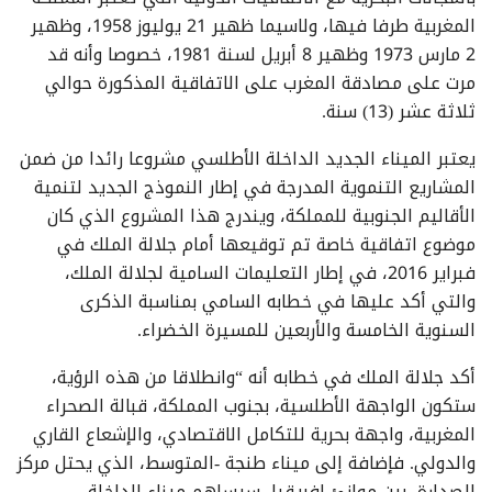
المغربية طرفا فيها، ولاسيما ظهير 21 يوليوز 1958، وظهير
2 مارس 1973 وظهير 8 أبريل لسنة 1981، خصوصا وأنه قد
مرت على مصادقة المغرب على الاتفاقية المذكورة حوالي
ثلاثة عشر (13) سنة.
يعتبر الميناء الجديد الداخلة الأطلسي مشروعا رائدا من ضمن
المشاريع التنموية المدرجة في إطار النموذج الجديد لتنمية
الأقاليم الجنوبية للمملكة، ويندرج هذا المشروع الذي كان
موضوع اتفاقية خاصة تم توقيعها أمام جلالة الملك في
فبراير 2016، في إطار التعليمات السامية لجلالة الملك،
والتي أكد عليها في خطابه السامي بمناسبة الذكرى
السنوية الخامسة والأربعين للمسيرة الخضراء.
أكد جلالة الملك في خطابه أنه “وانطلاقا من هذه الرؤية،
ستكون الواجهة الأطلسية، بجنوب المملكة، قبالة الصحراء
المغربية، واجهة بحرية للتكامل الاقتصادي، والإشعاع القاري
والدولي. فإضافة إلى ميناء طنجة -المتوسط، الذي يحتل مركز
الصدارة، بين موانئ إفريقيا، سيساهم ميناء الداخلة