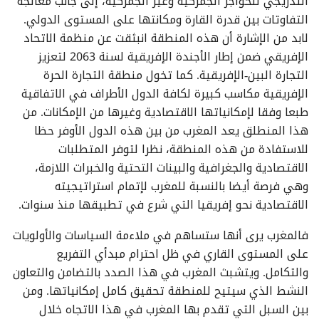
التدريجي للحواجز الجمركية وغير الجمركية، إلى جانب معالجة
التفاوتات بين قدرة القارة ومكانتها على المستوى الدولي.
لابد من الإشارة أن هذه المنطقة انبثقت عن منظمة الاتحاد
الإفريقي ضمن إطار الأجندة الإفريقية لسنة 2063 لتعزيز
التجارة البين-الإفريقية. كما تخول منطقة التجارة الحرة
الإفريقية مكاسب كبيرة لكافة الدول الأطراف في الاتفاقية
طبعا وفقا لإمكانياتها الاقتصادية وغيرها من الإمكانات. من
هذا المنطلق يعد المغرب من بين هذه الدول الأوفر حظا
للاستفادة من هذه المنطقة، نظرا لتوفر المتطلبات
الاقتصادية والجغرافية والبينات التحتية والخبرات اللازمة،
وهي فرصة أيضا بالنسبة للمغرب لإتمام استراتيجيته
الاقتصادية نحو إفريقيا التي شرع في تطبيقها منذ سنوات.
فالمغرب يرى أنها ستساهم في ملاءمة السياسات والأولويات
على المستوى القاري في ظل احترام مبدأي التفريع
والتكامل. ويتشبث المغرب في هذا الصدد بالتضامن والتعاون
النشط الذي سيتيح للمنطقة تحقيق كامل إمكانياتها. ومن
بين السبل التي تقدم بها المغرب في هذا الاتجاه خلال