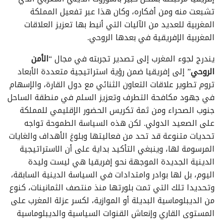
تشبعت منه ومن أفكاره، وكان هذا عبر تفعيل المملكة
المغربية للعديد من الآليات التي أنيط بها تعزيز العلاقات
المغربية الإفريقية في بعدها الروحي.
يندرج لجوء المغرب إلى تصدير تجربته في مجال “
الأمن
الروحي
” إلى إفريقيا ضمن رؤية استراتيجية متعددة الأبعاد
تروم تطوير علاقات التعاون الثنائي مع دول القارة، والإسهام
في جهود مكافحة التطرف وتعزيز السلم في منطقة الساحل
جنوب الصحراء ومن ثمة تكريس الحضور الإقليمي للمملكة
على الصعيد الدولي. لكن هذه السياسة الطموحة تواجه
تحديات متنوعة قد تحد من فعاليتها وبلوغ الأهداف والغايات
المرسومة لها، وينبغي التأكيد بداية على أن الاستراتيجية
الدينية الجديدة الموجهة نحو إفريقيا هي ليست وليدة
اليوم، بل لها بوادر وامتدادات في السياسة الدينية السابقة،
وتحديدا تلك التي تمت بلورتها منذ منتصف الثمانينات، كنوع
من الديبلوماسية البديلة أو الموازية، لكسر عزلة المغرب على
المستوى القاري وإنعاش القنوات السياسية والديبلوماسية