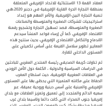
انعقاد القمة 13 الاستثنائية للاتحاد الإفريقي المتعلقة
بمنطقة التجارة الحرة القارية الإفريقية في دجنبر 2020،هي
تنمية التجارة البين-الإفريقية. والأمر المهم هو إعداد
استراتيجيات للشركات الصغيرة والمتوسطة والصناعات
الصغيرة والمتوسطة، قصد تسهيل التجارة وتشجيع رقمنة
الاقتصاد الإفريقي. كما أن إرساء قواعد المنشأ سيدعم
الاندماج والتكامل الاقتصادي الإفريقي، بحيث ستتيح هذه
المعايير تطوير سلاسل القيمة على أساس تكميلي على
المستوى الداخلي للقارة.
ثم تناولت كريمة الصديقي رئيسة المنتدى المغربي للباحثين
في الدراسات السياسية والدولية ، الكلمة حول الأمن الروحي
في العلاقات المغربية الإفريقية، حيث استطاع المغرب
الحفاظ على مكانته المتميزة التي يحظى بها على المستوى
الإفريقي والمبنية على أسس دينية وروحية عميقة، عبر
سعيه الدائم والمتجدد إلى تعميق وتعزيز العلاقات مع بلدان
إفريقيا جنوب الصحراء التي كانت دائما ولاسيما بلدان غرب
إفريقيا مرتبطة بشكل كبير بالموروث الديني المغربي الذي