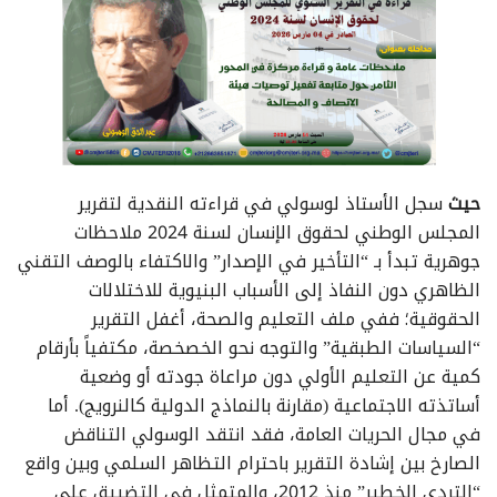
حيث
سجل الأستاذ لوسولي في قراءته النقدية لتقرير
المجلس الوطني لحقوق الإنسان لسنة 2024 ملاحظات
جوهرية تبدأ بـ “التأخير في الإصدار” والاكتفاء بالوصف التقني
الظاهري دون النفاذ إلى الأسباب البنيوية للاختلالات
الحقوقية؛ ففي ملف التعليم والصحة، أغفل التقرير
“السياسات الطبقية” والتوجه نحو الخصخصة، مكتفياً بأرقام
كمية عن التعليم الأولي دون مراعاة جودته أو وضعية
أساتذته الاجتماعية (مقارنة بالنماذج الدولية كالنرويج). أما
في مجال الحريات العامة، فقد انتقد الوسولي التناقض
الصارخ بين إشادة التقرير باحترام التظاهر السلمي وبين واقع
“التردي الخطير” منذ 2012، والمتمثل في التضييق على