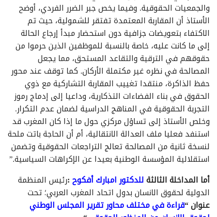
والجمعيات الحقوقية. وفيما يخص جبر الضرر الفردي، أوضح
الأستاذ أن المقاربة المعتمدة تفتقر للشمولية، حيث تم
الاكتفاء بتعويضات جزافية دون استحضار مبدأ إرجاع الحالة
إلى ما كانت عليه، خاصة بالنسبة للموظفين الذين حرموا من
حقوقهم في الترقية والتقاعد المستحق، مما يجعل
المصالحة في نظره غير مكتملة الأركان. كما توقف عند محور
حفظ الذاكرة، منتقدا تغييب المقاربة التشاركية مع ذوي
الحقوق في بناء الفضاءات التذكارية، وداعيا إلى إدماج رموز
التجربة الحقوقية في المناهج الدراسية لضمان عدم التكرار.
وخلص الأستاذ إلى تساؤل مركزي حول ما إذا كان المغرب قد
استنفد فعليا ملف العدالة الانتقالية، أم أن الحاجة باتت ملحة
لنسخة ثانية من المصالحة تعالج التراجعات الحقوقية وتضمن
استقلالية المؤسسة الوطنية بعيدا عن الإكراهات السياسية.”
أما المداخلة الثالثة
للدكتور امبارك أفكوح
:
رئيس المنظمة
الدولية لحقوق الانسان بدول اتحاد المغرب العربي؛ تحت
عنوان “
قراءة في مختلف محاور تقرير المجلس الوطني