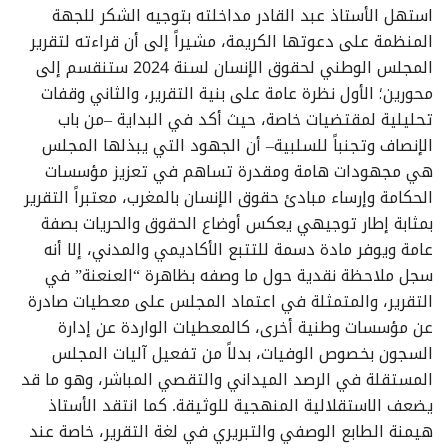
استهل الأستاذ عبد القادر مداخلته بتوجيه الشكر للجهة
المنظمة على دعوتها الكريمة، مشيراً إلى أن قراءته لتقرير
المجلس الوطني لحقوق الإنسان لسنة 2024 ستنقسم إلى
محورين؛ الأول نظرة عامة على بنية التقرير، والثاني وقفات
تحليلية لمقتضيات خاصة، حيث أكد في البداية –من باب
الإنصاف وتجنباً للسلبية– أن الجهود التي يبذلها المجلس
هي مجهودات هامة ومقدرة تساهم في تعزيز مؤسسات
الحكامة وإرساء مبادئ حقوق الإنسان بالمغرب، معتبراً التقرير
بمثابة إطار توجيهي يعكس أوضاع الحقوق والحريات بصفة
عامة ويوفر مادة دسمة للتتبع الأكاديمي والمدني، إلا أنه
سجل ملاحظة نقدية حول ما وصفه بظاهرة “العنعنة” في
التقرير، والمتمثلة في اعتماد المجلس على معطيات صادرة
عن مؤسسات وطنية أخرى، كالمعطيات الواردة عن إدارة
السجون بخصوص الوفيات، بدلاً من تفعيل آليات المجلس
المستقلة في الرصد الميداني والتقصي المباشر، وهو ما قد
يضعف الاستقلالية المنهجية للوثيقة. كما انتقد الأستاذ
هيمنة الطابع الوصفي والتبريري في لغة التقرير، خاصة عند