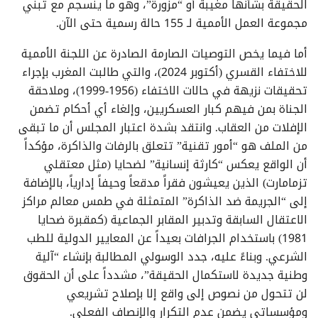
الحقيقة بشأنها مغيبة أو “مزورة”، وهو ما ينسجم مع تبني
مجموعة العمل الأممية لـ 155 حالة رسمية حتى الآن.
أما فيما يخص التوصيات الصارمة الصادرة عن اللجنة الأممية
للاختفاء القسري (أكتوبر 2024)، والتي طالبت المغرب بإجراء
تحقيقات نزيهة في حالات الاختفاء (1956-1999)، وملاحقة
الجناة بمن فيهم كبار العسكريين، وإلغاء أي أحكام تضمن
الإفلات من العقاب. وانتقد بشدة اعتبار المجلس أن ما تبقى
من الملف هو “أمور تقنية” تتعلق بالرفات والذاكرة، مؤكداً
أن الواقع يعكس “كارثة إنسانية” لضحايا (مثل معتقلي
تزمامارت) الذين يعيشون فقراً مدقعاً وحيفاً إدارياً، بالإضافة
إلى “الجريمة ضد الذاكرة” المتمثلة في طمس معالم مراكز
الاعتقال السابقة وتدبير المقابر الجماعية (كمقبرة ضحايا
1981) باستخدام الجرافات بعيداً عن المعايير الدولية للطب
الشرعي. وبناءً عليه، جدد الوسولي المطالبة بإنشاء “آلية
وطنية جديدة لاستكمال الحقيقة”، مشدداً على أن الحقوق
لن تتحول من نصوص إلى واقع إلا بإصلاح تشريعي
ومؤسساتي يضمن عدم التكرار والإنصاف الفعلي.