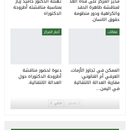
مدير المركز على قناة الغد
تهنئة الدكتور حاميد زيار
لمناقشة ظاهرة الحقد
بمناسبة مناقشته أطروحة
والكراهية ودور منظومة
الدكتوراه
حقوق الانسان.
مقالات
أخبار المركز
الممكن في تجاوز الأزمات،
دعوة لحضور مناقشة
العرفي أم القانوني:
أطروحة الدكتوراه حول
مقاربة العدالة الانتقالية
العدالة الانتقالية.
في اليمن…
السابق
التالي