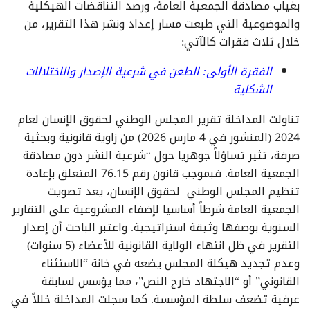
بغياب مصادقة الجمعية العامة، ورصد التناقضات الهيكلية
والموضوعية التي طبعت مسار إعداد ونشر هذا التقرير، من
خلال ثلاث فقرات كالآتي:
الفقرة الأولى: الطعن في شرعية الإصدار والاختلالات
الشكلية
تناولت المداخلة تقرير المجلس الوطني لحقوق الإنسان لعام
2024 (المنشور في 4 مارس 2026) من زاوية قانونية وبحثية
صرفة، تثير تساؤلاً جوهريا حول “شرعية النشر دون مصادقة
الجمعية العامة. فبموجب قانون رقم 76.15 المتعلق بإعادة
تنظيم المجلس الوطني لحقوق الإنسان، يعد تصويت
الجمعية العامة شرطاً أساسيا لإضفاء المشروعية على التقارير
السنوية بوصفها وثيقة استراتيجية. واعتبر الباحث أن إصدار
التقرير في ظل انتهاء الولاية القانونية للأعضاء (5 سنوات)
وعدم تجديد هيكلة المجلس يضعه في خانة “الاستثناء
القانوني” أو “الاجتهاد خارج النص”، مما يؤسس لسابقة
عرفية تضعف سلطة المؤسسة. كما سجلت المداخلة خللاً في