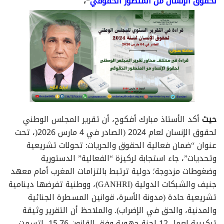
لحقوق الإنسان من المنظور الحقوقي
“،
حيث
أكد الأستاذ مبارك أفكوح، أن تقرير المجلس الوطني
لحقوق الإنسان لعام 2024 (الصادر في 4 مارس 2026(، تحت
عنوان “ضمان فعالية الحقوق والحريات: تحولات تشريعية
وتحديات”، جاء استجابة لركيزة “الفعالية” الدستورية
وضغوطات مزدوجة؛ دولية ترتبط بالتزامات المغرب أمام معهد
جنيف والشبكات الدولية (GANHRI)، ووطنية تفرضها دينامية
تشريعية حادة (مدونة الأسرة، قوانين المسطرة الجنائية
والمدنية، والحق في الإضراب). والملاحظ أن التقرير وثيقة
تركيبية لعمل 12 لجنة جهوية وفق القانون 15.76، اتسمت