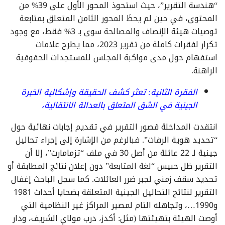
“هندسة التقرير”، حيث استحوذ المحور الأول على 39% من
المحتوى، في حين لم يحظَ المحور الثامن المتعلق بمتابعة
توصيات هيئة الإنصاف والمصالحة سوى بـ 3% فقط، مع وجود
تكرار لفقرات كاملة من تقرير 2023، مما يطرح علامات
استفهام حول مدى مواكبة المجلس للمستجدات الحقوقية
الراهنة.
الفقرة الثانية: تعثر كشف الحقيقة وإشكالية الخبرة
الجينية في الشق المتعلق بالعدالة الانتقالية،
انتقدت المداخلة قصور التقرير في تقديم إجابات نهائية حول
“تحديد هوية الرفات”. فبالرغم من الإشارة إلى إجراء تحاليل
جينية لـ 22 عائلة من أصل 30 في ملف “تزمامارت”، إلا أن
التقرير ظل حبيس “لغة المتابعة” دون إعلان نتائج المطابقة أو
تحديد سقف زمني لجبر ضرر العائلات. كما سجل الباحث إغفال
التقرير لنتائج التحاليل الجينية المتعلقة بضحايا أحداث 1981
و1990…، وتجاهله التام لمصير المراكز غير النظامية التي
أوصت الهيئة بتهيئتها (مثل: أكدز، درب مولاي الشريف، ودار