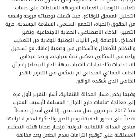
بتغليب التوصيات العملية الموجهة للسلطات على حساب
التحليل المعمق للوقائع، حيث شملت توصياته مروحة واسعة
من الحقوق (الحياة، التجمع السلمي، السلامة الجسدية، حرية
التعبير، الذكاء الاصطناعي، الحماية الاجتماعية، وتغير
المناخ)، بالإضافة إلى الآليات الوطنية للوقاية من التعذيب
والتظلم للأطفال والأشخاص في وضعية إعاقة، مع تسجيل
زيادة في الشكاوى تعكس ثقة متزايدة، ورصد ميداني
للاحتجاجات (كاحتجاجات الشباب بجهة الدار البيضاء) رغم أن
الجانب الحمائي الميداني لم ينعكس في التقرير بالقدر
الكافي الذي شهده الواقع.
وفيما يخص مسار العدالة الانتقالية، أشار التقرير لأول مرة
إلى معالجة “ملفات خارج الآجال” المسلمة لأرشيف المغرب
منذ 2017 عبر فريق عمل متخصص، إلا أنني أسجل تحفظاً
نقدياً على محاور الحقيقة وجبر الضرر والذاكرة لعدم احترامها
مبادئ العدالة الانتقالية الدولية؛ فإجبار ضحايا هيئة التحكيم
المستقلة على توقيع التزامات بعدم الطعن يعد مخالفة