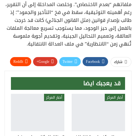
ملفاتهم “بعدم الاختصاص”. وخلصت المداخلة إلى أن التقرير،
رغم أهميته التوثيقية، سقط في فخ “التأخير والجمود”؛ إذ
طالب بإصدار قوانين (مثل القانون الجنائي) كانت قد خرجت
بالفعل إلى حيز الوجود، مما يستوجب تسريع معالجة الملفات
العالقة، وتعميم التحاليل الجينية، وتقديم أجوبة ملموسة
تُنهي زمن “الانتظارية” في ملف العدالة الانتقالية.
ReddIt
Google+
Twitter
Facebook
شارك
WhatsApp
Pinterest
البريد الإلكتروني
قد يعجبك ايضا
أخبار المركز
أخبار المركز