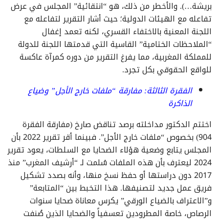
بريشة…). والأخطر من ذلك، هو “انتقائية” المجلس في عرض
تفاعله مع الهيئات الدولية؛ حيث أشار التقرير لتفاعله مع
اللجنة المعنية بالاختفاء القسري، لكنه تعمد إغفال
“الملاحظات الختامية” القاسية التي قدمتها اللجنة للدولة
للمملكة المغربية، مما يفرغ التقرير من دوره كمرآة عاكسة
للواقع الحقوقي بكل تجرد.
الفقرة الثالثة: مفارقة “ملفات خارج الأجل” وضياع
الذاكرة
اختتم الدكتور مداخلته برصد تناقض صارخ (مفارقة الفقرة
904) بخصوص “ملفات خارج الأجل”. فبينما أقر تقرير 2022 بأن
المجلس يتابع وضعية هؤلاء الضحايا مع السلطات، يعود تقرير
2024 ليعترف بأن هذه الملفات سُلمت لـ “أرشيف المغرب” منذ
2017 دون دراستها أو حفظ نسخ منها، وأنه بصدد تشكيل
فريق عمل جديد لتصنيفها. هذا التخبط بين “المتابعة”
و”الاعتراف بالضياع الورقي” يكرس معاناة ضحايا سنوات
الرصاص، خاصة المطرودين تعسفياً والضحايا الذين صُنفت