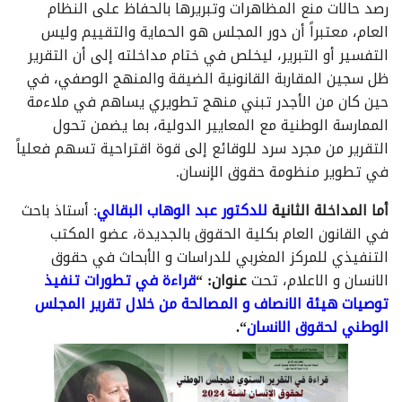
رصد حالات منع المظاهرات وتبريرها بالحفاظ على النظام
العام، معتبراً أن دور المجلس هو الحماية والتقييم وليس
التفسير أو التبرير، ليخلص في ختام مداخلته إلى أن التقرير
ظل سجين المقاربة القانونية الضيقة والمنهج الوصفي، في
حين كان من الأجدر تبني منهج تطويري يساهم في ملاءمة
الممارسة الوطنية مع المعايير الدولية، بما يضمن تحول
التقرير من مجرد سرد للوقائع إلى قوة اقتراحية تسهم فعلياً
في تطوير منظومة حقوق الإنسان.
أما المداخلة الثانية
للدكتور عبد الوهاب البقالي
: أستاذ باحث
في القانون العام بكلية الحقوق بالجديدة، عضو المكتب
التنفيذي للمركز المغربي للدراسات و الأبحاث في حقوق
الانسان و الاعلام، تحت
عنوان
:
“
قراءة في تطورات تنفيذ
توصيات هيئة الانصاف و المصالحة من خلال تقرير المجلس
الوطني لحقوق الانسان
“.