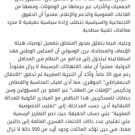
الجمعيات والأحزاب عبر حرمانها من الوصولات، ومنعها من
القاعات العمومية والدعم والإعلام، معتبراً أن الحقوق
الاجتماعية والسياسية تتطلب إرادة سياسية حقيقية لا مجرد
معالجات تقنية سطحية.
وعليه، فيما يتعلق بمحور المتعلق بتفعيل توصيات هيئة
الإنصاف والمصالحة، يرى الوسولي أن المجلس الوطني فقد
استقلاليته ليتحول إلى مدافع عن النظام في المحافل
الدولية، معتبراً أن ملف الانتهاكات الجسيمة لا يزال مفتوحاً
رغم مرور 20 عاماً. وأكد أن التجربة المغربية لم تحقق “الانتقال
الديمقراطي” الجوهري، مما أدى لغياب المحاسبة والقصاص
وتكريس “الإفلات من العقاب” عبر العفو عن المسؤولين وسن
حصانات للعسكريين. هذا التناقض مع المبادئ الكونية للعدالة
الانتقالية أدى، حسب المداخلة، إلى “تغليب الخصوصية
المغربية” على حساب الحقيقة؛ حيث تصر التقارير الرسمية
على تقليص عدد حالات الاختفاء القسري العالقة إلى حالتين
فقط، في حين تؤكد العائلات وجود أزيد من 500 حالة لا تزال