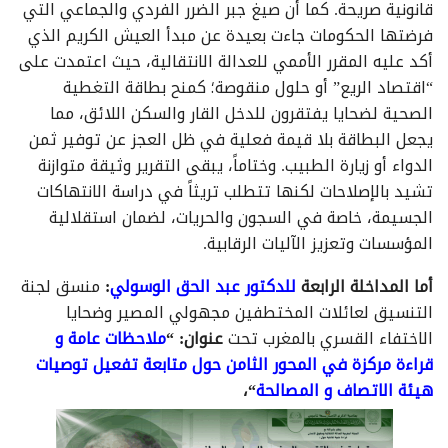
قانونية صريحة. كما أن صيغ جبر الضرر الفردي والجماعي التي
فرضتها الحكومات جاءت بعيدة عن مبدأ العيش الكريم الذي
أكد عليه المقرر الأممي للعدالة الانتقالية، حيث اعتمدت على
“اقتصاد الريع” أو حلول منقوصة؛ كمنح بطاقة التغطية
الصحية لضحايا يفتقرون للدخل القار والسكن اللائق، مما
يجعل البطاقة بلا قيمة فعلية في ظل العجز عن توفير ثمن
الدواء أو زيارة الطبيب. وختاماً، يبقى التقرير وثيقة متوازنة
تشيد بالإصلاحات لكنها تتطلب تريثاً في دراسة الانتهاكات
الجسيمة، خاصة في السجون والحريات، لضمان استقلالية
المؤسسات وتعزيز الآليات الرقابية.
أما المداخلة الرابعة
للدكتور عبد الحق الوسولي
:
منسق لجنة
التنسيق لعائلات المختطفين مجهولي المصير وضحايا
الاختفاء القسري بالمغرب تحت
عنوان: “
ملاحظات عامة و
قراءة مركزة في المحور الثامن حول متابعة تفعيل توصيات
هيئة الاتصاف و المصالحة
“،