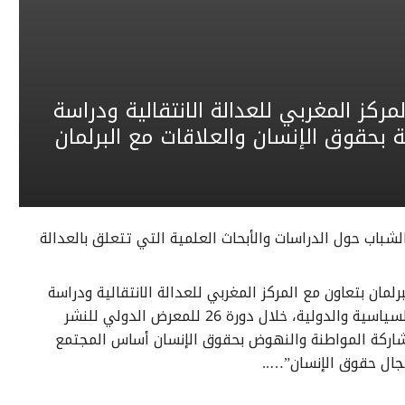
ية “الحدث 24” لنشاط المركز المغربي للعدالة الانتقالية ودراسة
فة بحقوق الإنسان والعلاقات مع البرلمان
الشباب حول الدراسات والأبحاث العلمية التي تتعلق بالعدالة
لمان بتعاون مع المركز المغربي للعدالة الانتقالية ودراسة
التقارير الدولية والمنتدى المغربي للباحثين في الدراسات السياسية والدولية، خلال دورة 26 للمعرض الدولي للنشر
202، تحت شعار:” تعزيز المشاركة المواطنة والنهوض بحقوق الإنسان أساس المجتمع
جال حقوق الإنسان”…..