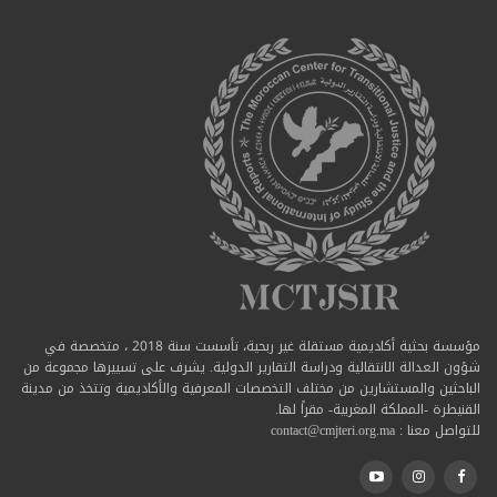
مؤسسة بحثية أكاديمية مستقلة غير ربحية، تأسست سنة 2018 ، متخصصة في
شؤون العدالة الانتقالية ودراسة التقارير الدولية. يشرف على تسييرها مجموعة من
الباحثين والمستشارين من مختلف التخصصات المعرفية والأكاديمية وتتخذ من مدينة
القنيطرة -المملكة المغربية- مقراً لها.
للتواصل معنا : contact@cmjteri.org.ma