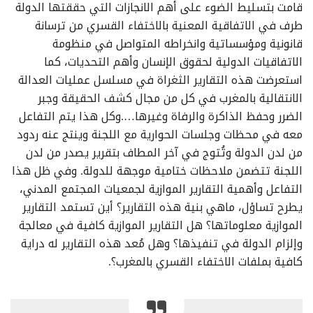
قامت بتسليط الضوء على أهم الانجازات التي حققتها الدولة
طرف في الاتفاقية المعنية بالاختفاء القسري من ترسانة
قانونية ومؤسساتية وانخراطه المتواصل في منظومة
الاتفاقيات الدولية لحقوق الإنسان وأهم التحديات، كما
استعرضت هذه التقارير الثغراة في مسلسل عمليات العدالة
الانتقالية بالمغرب في كل من مجال كشف الحقيقة وجبر
الضرر وحفظ الذاكرة والرفاة وغيرها….وكل هذا يتم التفاعل
معه في محظات وجلسات الحوارية مع اللجنة وينتج عنه ردود
من لدن الدولة وتُتوج في آخر المطاف بتقرير يصدر من لدن
اللجنة تتضمن ملاحظات ختامية موجهة للدولة. وفي ظل هذا
التفاعل وأهمية التقارير الموازية لجمعيات المجتمع المدني،
يطرح تساؤل، ماهي بنية هذه التقارير؟ أين تستمد التقارير
الموازية معلوماتها؟ هل التقارير الموازية كافية في معالجة
وإلزام الدولة في تنفيذها؟ وهل مُعد هذه التقارير له دراية
كافية بملفات الاختفاء القسري بالمغرب؟.