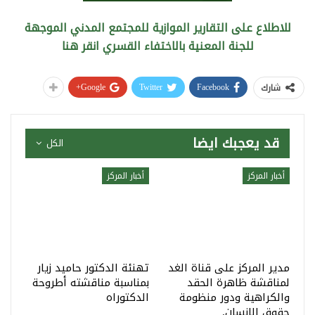
للاطلاع على التقارير الموازية للمجتمع المدني الموجهة
للجنة المعنية بالاختفاء القسري انقر هنا
Google+
Twitter
Facebook
شارك
قد يعجبك ايضا
الكل
أخبار المركز
أخبار المركز
مدير المركز على قناة الغد
تهنئة الدكتور حاميد زيار
لمناقشة ظاهرة الحقد
بمناسبة مناقشته أطروحة
والكراهية ودور منظومة
الدكتوراه
حقوق الانسان.