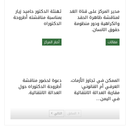
مدير المركز على قناة الغد
تهنئة الدكتور حاميد زيار
لمناقشة ظاهرة الحقد
بمناسبة مناقشته أطروحة
والكراهية ودور منظومة
الدكتوراه
حقوق الانسان.
مقالات
أخبار المركز
الممكن في تجاوز الأزمات،
دعوة لحضور مناقشة
العرفي أم القانوني:
أطروحة الدكتوراه حول
مقاربة العدالة الانتقالية
العدالة الانتقالية.
في اليمن…
السابق
التالي