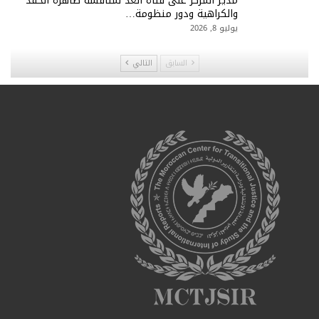
مدير المركز على قناة الغد لمناقشة ظاهرة الحقد
والكراهية ودور منظومة…
يوليو 8, 2026
السابق
التالي